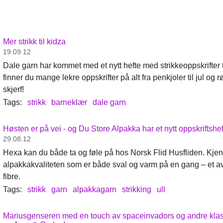
Mer strikk til kidza
19.09.12
Dale garn har kommet med et nytt hefte med strikkeoppskrifter t
finner du mange lekre oppskrifter på alt fra penkjoler til jul og 
skjerf!
Tags:
strikk
barneklær
dale garn
Høsten er på vei - og Du Store Alpakka har et nytt oppskriftsh
29.08.12
Hexa kan du både ta og føle på hos Norsk Flid Husfliden. Kje
alpakkakvaliteten som er både sval og varm på en gang – et a
fibre.
Tags:
strikk
garn
alpakkagarn
strikking
ull
Mariusgenseren med en touch av spaceinvadors og andre klassi