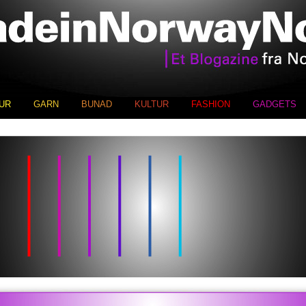
UR
GARN
BUNAD
KULTUR
FASHION
GADGETS