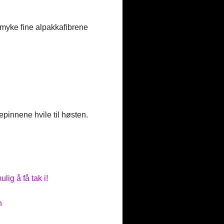
 myke fine alpakkafibrene
epinnene hvile til høsten.
ig å få tak i!
n