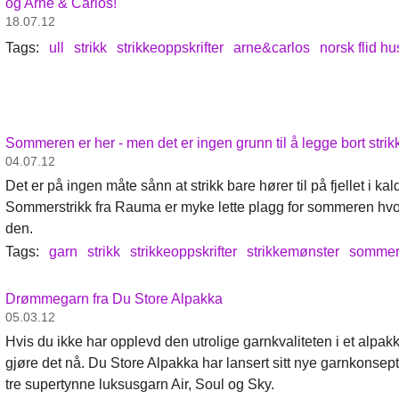
og Arne & Carlos!
18.07.12
Tags:
ull
strikk
strikkeoppskrifter
arne&carlos
norsk flid hu
Sommeren er her - men det er ingen grunn til å legge bort strik
04.07.12
Det er på ingen måte sånn at strikk bare hører til på fjellet i ka
Sommerstrikk fra Rauma er myke lette plagg for sommeren hvor
den.
Tags:
garn
strikk
strikkeoppskrifter
strikkemønster
somme
Drømmegarn fra Du Store Alpakka
05.03.12
Hvis du ikke har opplevd den utrolige garnkvaliteten i et alpakk
gjøre det nå. Du Store Alpakka har lansert sitt nye garnkonsep
tre supertynne luksusgarn Air, Soul og Sky.