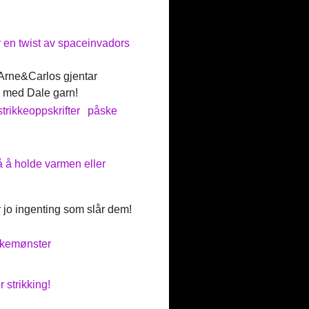
 en twist av spaceinvadors
 Arne&Carlos gjentar
 med Dale garn!
strikkeoppskrifter
påske
å å holde varmen eller
r jo ingenting som slår dem!
kkemønster
 strikking!