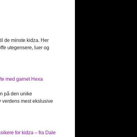
il de minste kidza. Her
røffe utegensere, luer og
efte med garnet Hexa
nn på den unike
v verdens mest ekslusive
kere for kidza – fra Dale