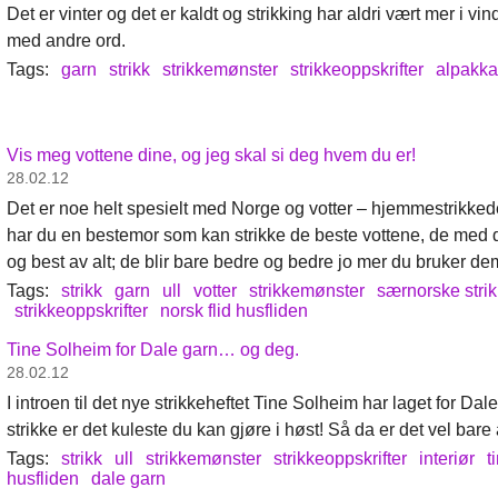
Det er vinter og det er kaldt og strikking har aldri vært mer i vi
med andre ord.
Tags:
garn
strikk
strikkemønster
strikkeoppskrifter
alpakk
Vis meg vottene dine, og jeg skal si deg hvem du er!
28.02.12
Det er noe helt spesielt med Norge og votter – hjemmestrikkede
har du en bestemor som kan strikke de beste vottene, de med
og best av alt; de blir bare bedre og bedre jo mer du bruker de
Tags:
strikk
garn
ull
votter
strikkemønster
særnorske stri
strikkeoppskrifter
norsk flid husfliden
Tine Solheim for Dale garn… og deg.
28.02.12
I introen til det nye strikkeheftet Tine Solheim har laget for Dal
strikke er det kuleste du kan gjøre i høst! Så da er det vel bare
Tags:
strikk
ull
strikkemønster
strikkeoppskrifter
interiør
t
husfliden
dale garn