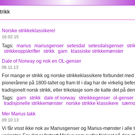
trikk
Norske strikkeklassikere!
16.02.15
Tags:
marius
mariusgenser
setesdal
setesdalsgenser
str
strikkeoppskrifter
strikk
garn
klassiske strikkemønster
Dale of Norway og nok en OL-genser
06.11.13
For mange er strikk og norske strikkeklassikere forbundet med
pionerårene på 1800-tallet og fram til i dag har de virkelig befe
tradisjonelt norsk strikk, eller trikotasje som de kalte det på den
Tags:
garn
strikk
dale of norway
streikkegenser
ol-genser
tradisjonelle strikkemønster
norske strikke klassikere
særno
Mer Marius takk
09.10.13
Vi får visst ikke nok av Mariusgenser og Marius-mønster i alle 