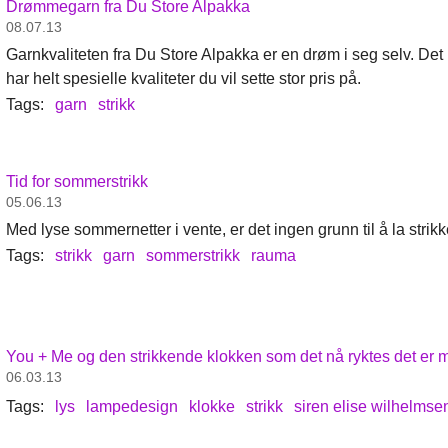
Drømmegarn fra Du Store Alpakka
08.07.13
Garnkvaliteten fra Du Store Alpakka er en drøm i seg selv. Det
har helt spesielle kvaliteter du vil sette stor pris på.
Tags:
garn
strikk
Tid for sommerstrikk
05.06.13
Med lyse sommernetter i vente, er det ingen grunn til å la strikk
Tags:
strikk
garn
sommerstrikk
rauma
You + Me og den strikkende klokken som det nå ryktes det er mul
06.03.13
Tags:
lys
lampedesign
klokke
strikk
siren elise wilhelmse