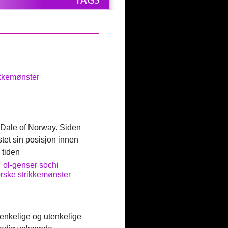
ikkemønster
 Dale of Norway. Siden
stet sin posisjon innen
 tiden
ol-genser sochi
rske strikkemønster
tenkelige og utenkelige