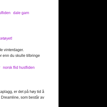
sfliden
dale garn
ketøyet!
lde vinterdager.
 enn du skulle tilbringe
r
norsk flid husfliden
aplagg, er det på høy tid å
t Dreamline, som består av