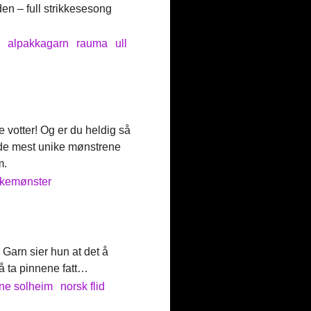
nden – full strikkesesong
a
alpakkagarn
rauma
ull
 votter! Og er du heldig så
 de mest unike mønstrene
m.
kkemønster
e Garn sier hun at det å
 å ta pinnene fatt…
ine solheim
norsk flid