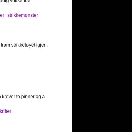
 stadig voksende
er
strikkemønster
 fram strikketøyet igjen.
 krever to pinner og å
rifter