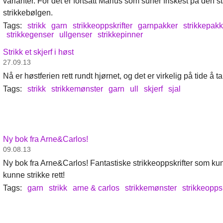
varianter. For det er fortsatt Marius som surfer friskest på den
strikkebølgen.
Tags:
strikk
garn
strikkeoppskrifter
garnpakker
strikkepakk
strikkegenser
ullgenser
strikkepinner
Strikk et skjerf i høst
27.09.13
Nå er høstferien rett rundt hjørnet, og det er virkelig på tide å ta
Tags:
strikk
strikkemønster
garn
ull
skjerf
sjal
Ny bok fra Arne&Carlos!
09.08.13
Ny bok fra Arne&Carlos! Fantastiske strikkeoppskrifter som kun
kunne strikke rett!
Tags:
garn
strikk
arne & carlos
strikkemønster
strikkeoppsk