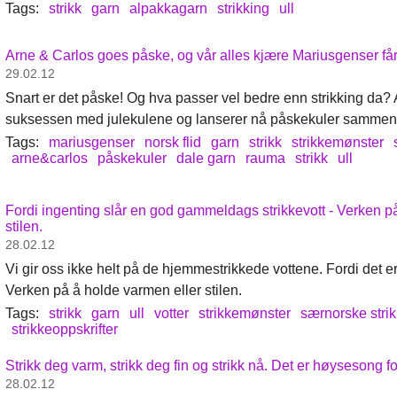
Tags:
strikk
garn
alpakkagarn
strikking
ull
Arne & Carlos goes påske, og vår alles kjære Mariusgenser får
29.02.12
Snart er det påske! Og hva passer vel bedre enn strikking da?
suksessen med julekulene og lanserer nå påskekuler sammen
Tags:
mariusgenser
norsk flid
garn
strikk
strikkemønster
arne&carlos
påskekuler
dale garn
rauma
strikk
ull
Fordi ingenting slår en god gammeldags strikkevott - Verken p
stilen.
28.02.12
Vi gir oss ikke helt på de hjemmestrikkede vottene. Fordi det e
Verken på å holde varmen eller stilen.
Tags:
strikk
garn
ull
votter
strikkemønster
særnorske stri
strikkeoppskrifter
Strikk deg varm, strikk deg fin og strikk nå. Det er høysesong for
28.02.12