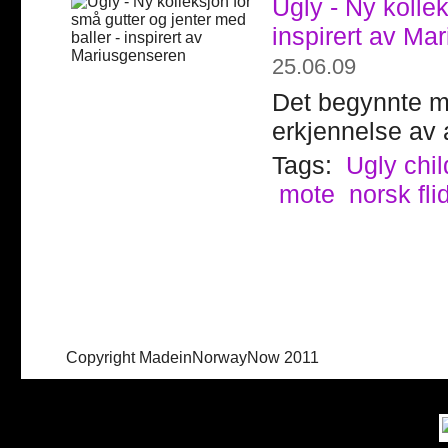
Ugly - Ny kollek
inspirert av Ma
25.06.09
Det begynnte me
erkjennelse av a
Tags:
Ugly chil
mote
norsk fli
Copyright MadeinNorwayNow 2011