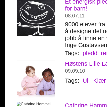
Et energisk ple
for barn!
08.07.11
9000 elever fr
å designe det ne
jobb å finne en
Inge Gustavsen (
Tags:
pledd
rø
Høstens Lille 
09.09.10
Tags:
Ull
Klær
Cathrine Hammel