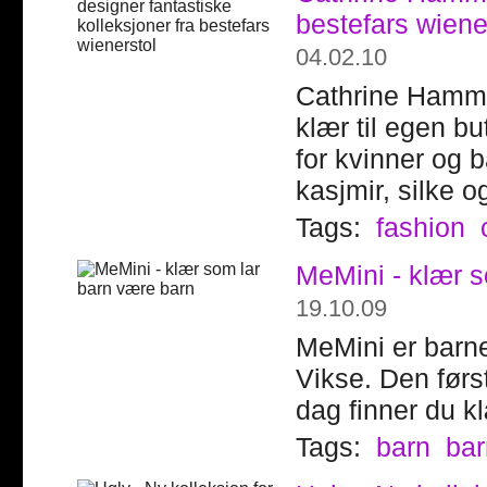
bestefars wiene
04.02.10
Cathrine Hammel
klær til egen b
for kvinner og 
kasjmir, silke o
Tags:
fashion
MeMini - klær s
19.10.09
MeMini er barne
Vikse. Den først
dag finner du k
Tags:
barn
bar