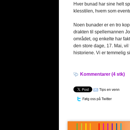
Hver bunad har sine helt spe
klesstilen, hvem som eventue
Noen bunader er en tro kopi
drakten til spellemannen Joh
området, og enkelte har fak
den store dage, 17. Mai, v
historiene. Vi er temmelig s
Kommentarer (4 stk)
Tips en venn
Følg oss på Twitter