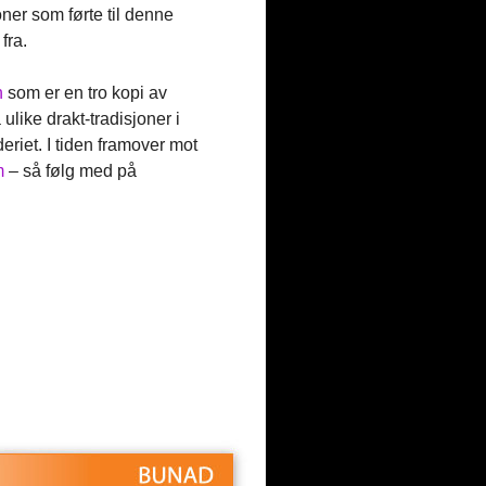
oner som førte til denne
fra.
n
som er en tro kopi av
ulike drakt-tradisjoner i
eriet. I tiden framover mot
m
– så følg med på