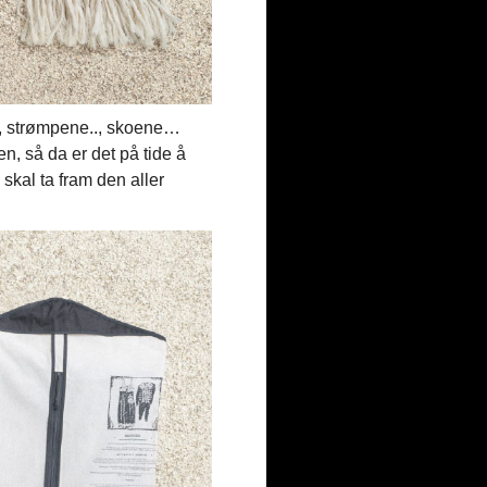
., strømpene.., skoene…
en, så da er det på tide å
 skal ta fram den aller