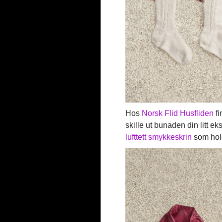
Hos
Norsk Flid Husfliden
fi
skille ut bunaden din litt e
lufttett smykkeskrin
som hold