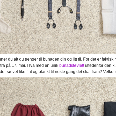
nner du alt du trenger til bunaden din og litt til. For det er fakt
kstra på 17. mai. Hva med en unik
bunadstøvlett
istedenfor den kl
er sølvet like fint og blankt til neste gang det skal fram? Velko