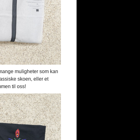
isk mange muligheter som kan
assiske skoen, eller et
mmen til oss!