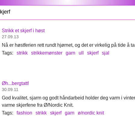
kjerf
Strikk et skjerf i høst
27.09.13
Nå er høstferien rett rundt hjørnet, og det er virkelig på tide å ta
Tags:
strikk
strikkemønster
garn
ull
skjerf
sjal
Øh...bergtatt!
30.09.11
God kvalitet, sjarm og godt håndarbeid holder deg varm i vinte
varme skjerfene fra Ø/Nordic Knit.
Tags:
fashion
strikk
skjerf
garn
ø/nordic knit