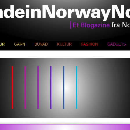
UR
GARN
BUNAD
KULTUR
FASHION
GADGETS