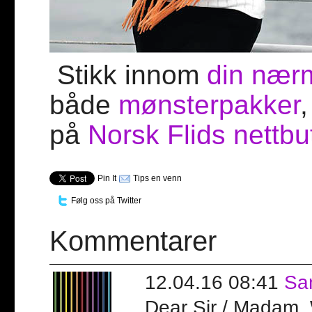
Stikk innom
din nærm
både
mønsterpakker
,
på
Norsk Flids nettbu
Pin It
Tips en venn
Følg oss på Twitter
Kommentarer
12.04.16 08:41
Sa
Dear Sir / Madam, 