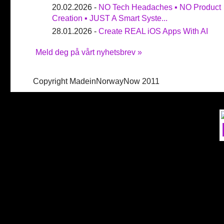
20.02.2026 -
NO Tech Headaches ▪ NO Product
Creation ▪ JUST A Smart Syste...
28.01.2026 -
Create REAL iOS Apps With AI
Meld deg på vårt nyhetsbrev »
Copyright MadeinNorwayNow 2011