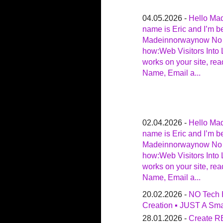
04.05.2026 -
Hello Ma
name is Eric and I’m be
Madeinnorwaynow No t
how:Web Visitors Into 
works on your site, rea
Name, Email a...
02.04.2026 -
Hello Ma
name is Eric and I’m be
Madeinnorwaynow No t
how:Web Visitors Into 
works on your site, rea
Name, Email a...
20.02.2026 -
NO Tech 
Creation ▪ JUST A Smar
28.01.2026 -
Create R