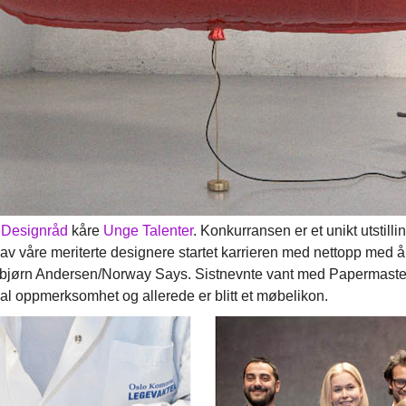
 Designråd
kåre
Unge Talenter
. Konkurransen er et unikt utstill
 av våre meriterte designere startet karrieren med nettopp med 
Torbjørn Andersen/Norway Says. Sistnevnte vant med Papermast
onal oppmerksomhet og allerede er blitt et møbelikon.