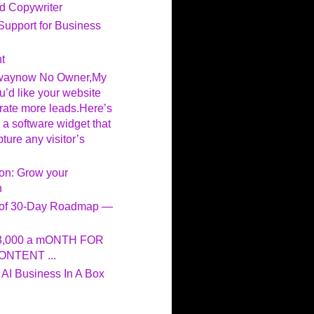
nd Copywriter
 Support for Business
t
rwaynow No Owner,My
u’d like your website
ate more leads.Here’s
 a software widget that
ture any visitor’s
on: Grow your
h
roof 30-Day Roadmap —
3,000 a mONTH FOR
NTENT ...
AI Business In A Box