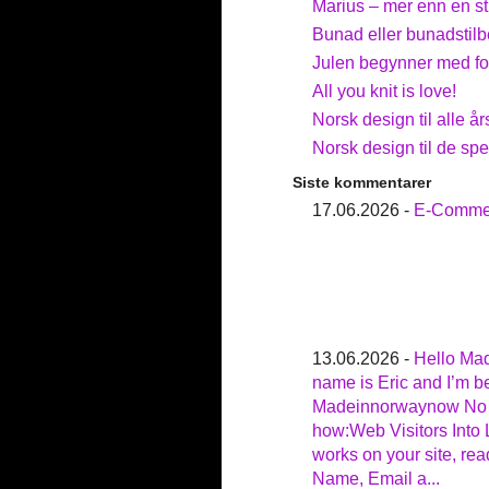
Marius – mer enn en st
Bunad eller bunadstilbe
Julen begynner med f
All you knit is love!
Norsk design til alle år
Norsk design til de sp
Siste kommentarer
17.06.2026 -
E-Commer
13.06.2026 -
Hello Ma
name is Eric and I’m be
Madeinnorwaynow No t
how:Web Visitors Into 
works on your site, rea
Name, Email a...