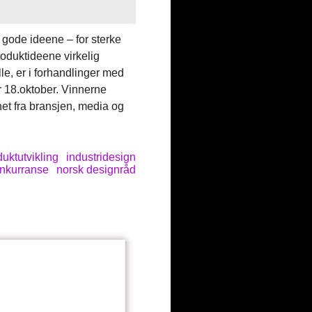
de gode ideene – for sterke
roduktideene virkelig
lle, er i forhandlinger med
er 18.oktober. Vinnerne
het fra bransjen, media og
uktutvikling
industridesign
nkurranse
norsk designråd