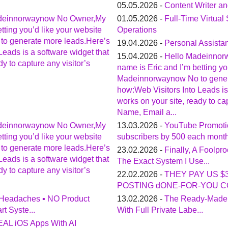
05.05.2026 -
Content Writer a
deinnorwaynow No Owner,My
01.05.2026 -
Full-Time Virtual
tting you’d like your website
Operations
o generate more leads.Here’s
19.04.2026 -
Personal Assistan
Leads is a software widget that
15.04.2026 -
Hello Madeinno
dy to capture any visitor’s
name is Eric and I’m betting yo
Madeinnorwaynow No to gener
how:Web Visitors Into Leads is
works on your site, ready to cap
Name, Email a...
deinnorwaynow No Owner,My
13.03.2026 -
YouTube Promoti
tting you’d like your website
subscribers by 500 each mont
o generate more leads.Here’s
23.02.2026 -
Finally, A Foolp
Leads is a software widget that
The Exact System I Use...
dy to capture any visitor’s
22.02.2026 -
THEY PAY US $
POSTING dONE-FOR-YOU CO
Headaches ▪ NO Product
13.02.2026 -
The Ready-Made 
t Syste...
With Full Private Labe...
EAL iOS Apps With AI