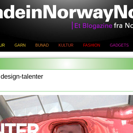
UR
GARN
BUNAD
KULTUR
FASHION
GADGETS
 design-talenter