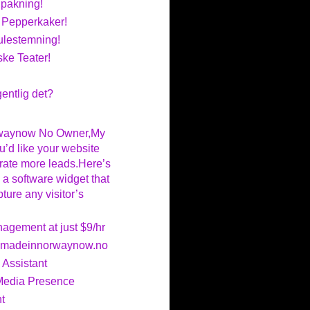
nnpakning!
: Pepperkaker!
ulestemning!
ke Teater!
entlig det?
rwaynow No Owner,My
u’d like your website
ate more leads.Here’s
 a software widget that
ture any visitor’s
gement at just $9/hr
r madeinnorwaynow.no
 Assistant
Media Presence
t