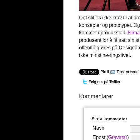
Det stilles ikke krav til at 
konsepter og prototyper. Og
kommer i produksjon.
Nima
produsent for å få satt sin 
offentliggjøres på Designda
ikke minst næringslivet.
Pin It
Tips en venn
Følg oss på Twitter
Kommentarer
Skriv kommentar
Navn
Epost (
Gravatar
)