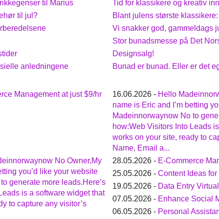
rikkegenser til Marius
Tid for klassikere og kreativ i
hør til jul?
Blant julens største klassikere
orberedelsene
Vi snakker god, gammeldags j
Stor bunadsmesse på Det Nors
stider
Designsalg!
esielle anledningene
Bunad er bunad. Eller er det eg
ce Management at just $9/hr
16.06.2026 -
Hello Madeinno
name is Eric and I’m betting yo
Madeinnorwaynow No to gener
how:Web Visitors Into Leads is
works on your site, ready to cap
Name, Email a...
deinnorwaynow No Owner,My
28.05.2026 -
E-Commerce Mana
tting you’d like your website
25.05.2026 -
Content Ideas fo
o generate more leads.Here’s
19.05.2026 -
Data Entry Virtual
Leads is a software widget that
07.05.2026 -
Enhance Social 
dy to capture any visitor’s
06.05.2026 -
Personal Assistan