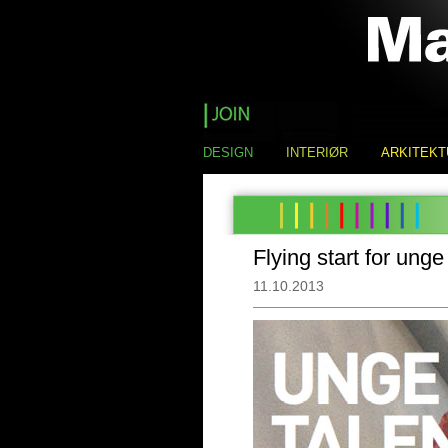
DESIGN
INTERIØR
ARKITEKT
Flying start for unge
11.10.2013