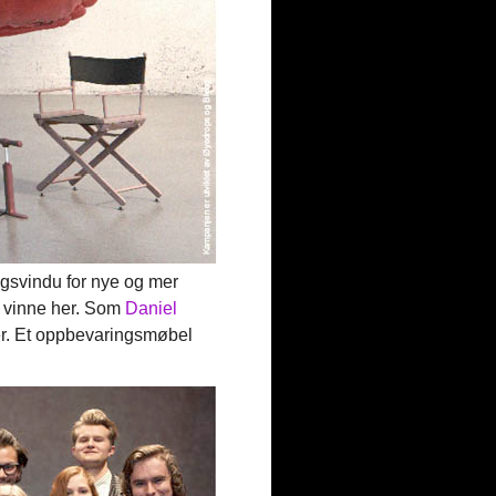
ingsvindu for nye og mer
å vinne her. Som
Daniel
er. Et oppbevaringsmøbel