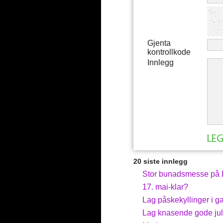
Gjenta
kontrollkode
Innlegg
20 siste innlegg
Stor bunadsmesse på D
17. mai-klar?
Lag påskekyllinger i ga
Lag knasende gode jul