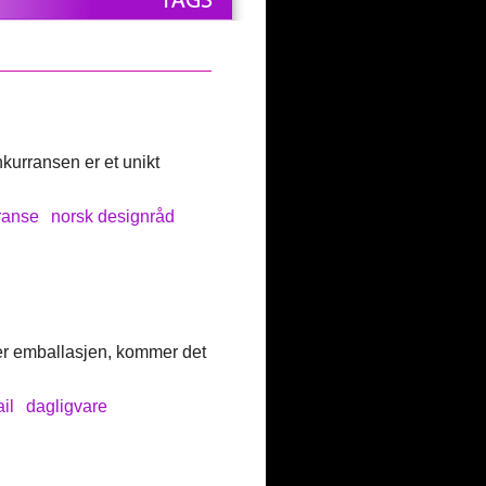
kurransen er et unikt
ranse
norsk designråd
ser emballasjen, kommer det
ail
dagligvare