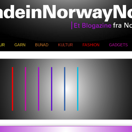
UR
GARN
BUNAD
KULTUR
FASHION
GADGETS