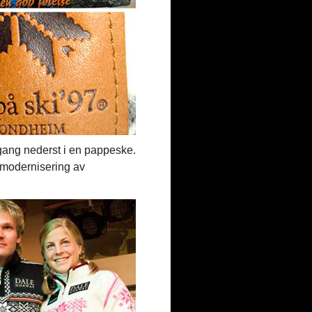
 årgang nederst i en pappeske.
t modernisering av