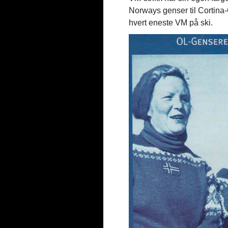
Norways genser til Cortina-O
hvert eneste VM på ski.