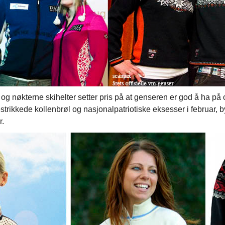
og nøkterne skihelter setter pris på at genseren er god å ha på 
trikkede kollenbrøl og nasjonalpatriotiske eksesser i februar, by
r.