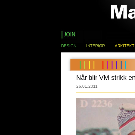
DESIGN
INTERIØR
ARKITEKT
Når blir VM-strikk e
26.01.2011