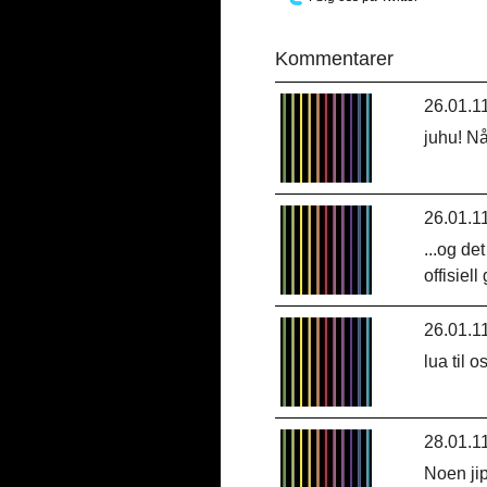
Kommentarer
26.01.1
juhu! Nå
26.01.1
...og de
offisiel
26.01.1
lua til 
28.01.1
Noen jip