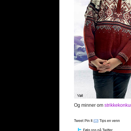
Og minner om
strikkekonku
Tweet
Pin It
Tips en venn
Følg oss på Twitter