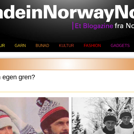
UR
GARN
BUNAD
KULTUR
FASHION
GADGETS
n egen gren?