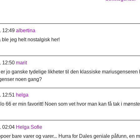
1 12:49
albertina
 ble jeg helt nostalgisk her!
1 12:50
marit
t er jo ganske tydelige likheter til den klassiske mariusgensere
l genser noen gang?
1 12:51
helga
oslo 66 er min favoritt! Noen som vet hvor man kan få tak i mønst
1 02:04
Helga Sofie
poer bare varer og varer... Hurra for Dales geniale påfunn, en