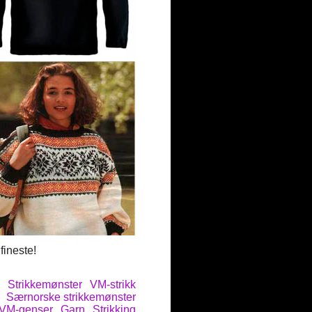
fineste!
Strikkemønster
VM-strikk
Særnorske strikkemønster
VM-genser
Garn
Strikking