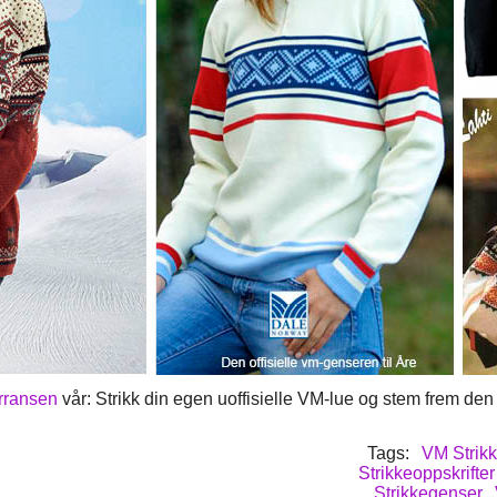
rransen
vår: Strikk din egen uoffisielle VM-lue og stem frem den 
Tags:
VM Strikk
Strikkeoppskrifter
Strikkegenser