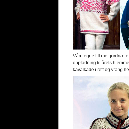
Våre egne litt mer jordnære 
oppladning til årets hjemmes
kavalkade i rett og vrang he