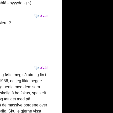
lå - nyyydelig :-)
Svar
steret?
Svar
følte meg så utrolig fin i
1956, og jeg likte begge
ndig uenig med dem som
skelig å ha fokus, spesielt
og tatt det med på
På de massive bordene over
lig. Skulle gjerne visst