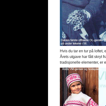
Hvis du tar en tur på loftet,
Årets utgave har fått skryt 
tradisjonelle elementer, e