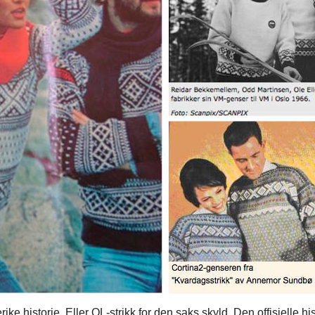
rike historie. Eller OL-strikk for den saks skyld. Den offisielle 