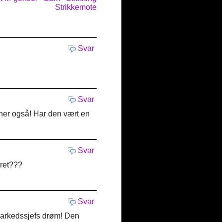
Strikkemote
Svar
Svar
n her også! Har den vært en
Svar
eret???
Svar
 markedssjefs drøm! Den