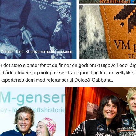
 er det store sjanser for at du finner en godt brukt utgave i edel
fra både utøvere og motepresse. Tradisjonell og fin - en vellykke
r ekspertenes dom med referanser til Dolce& Gabbana.