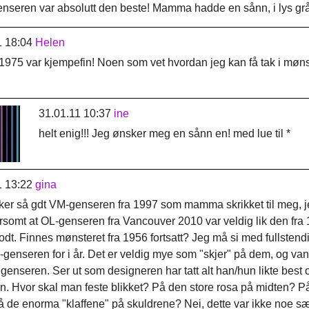
enseren var absolutt den beste! Mamma hadde en sånn, i lys gråb
1 18:04
Helen
 1975 var kjempefin! Noen som vet hvordan jeg kan få tak i møn
31.01.11 10:37
ine
helt enig!!! Jeg ønsker meg en sånn en! med lue til *
1 13:22
gina
er så gdt VM-genseren fra 1997 som mamma skrikket til meg, jeg 
somt at OL-genseren fra Vancouver 2010 var veldig lik den fra 
godt. Finnes mønsteret fra 1956 fortsatt? Jeg må si med fullste
-genseren for i år. Det er veldig mye som "skjer" på dem, og van
genseren. Ser ut som designeren har tatt alt han/hun likte best 
n. Hvor skal man feste blikket? På den store rosa på midten? 
 de enorma "klaffene" på skuldrene? Nei, dette var ikke noe sær