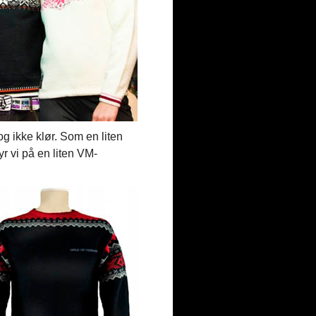
og ikke klør. Som en liten
r vi på en liten VM-