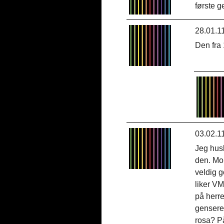
første g
28.01.1
Den fra
03.02.1
Jeg husk
den. Mor
veldig 
liker VM
på herre
gensere
rosa? På