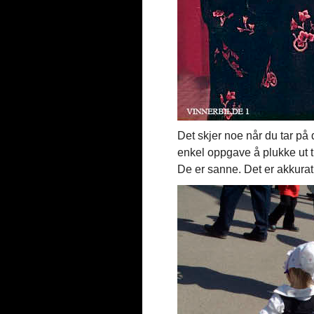
Det skjer noe når du tar på 
enkel oppgave å plukke ut tr
De er sanne. Det er akkurat 