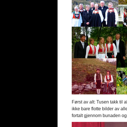
Først av alt: Tusen takk til 
ikke bare flotte bilder av al
fortalt gjennom bunaden o