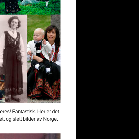
res! Fantastisk. Her er det
tt og slett bilder av Norge,