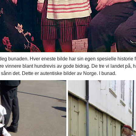
deg bunaden. Hver eneste bilde har sin egen spesielle historie f
e vinnere blant hundrevis av gode bidrag. De tre vi landet på, ha
sånn det. Dette er autentiske bilder av Norge. I bunad.