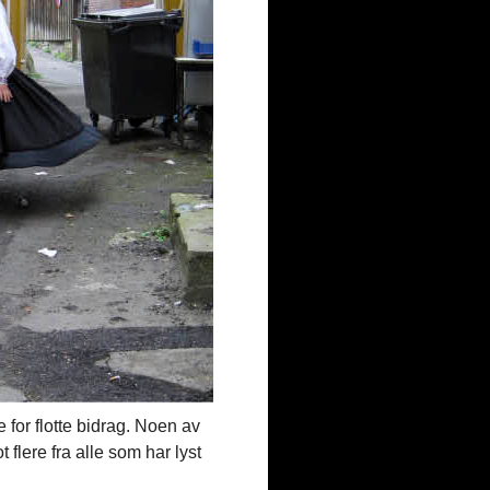
le for flotte bidrag. Noen av
 flere fra alle som har lyst