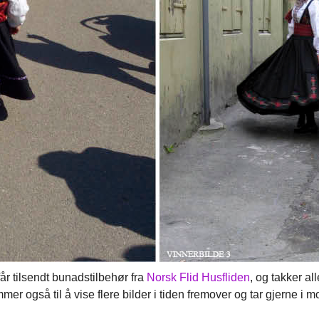
år tilsendt bunadstilbehør fra
Norsk Flid Husfliden
, og takker al
er også til å vise flere bilder i tiden fremover og tar gjerne i mot