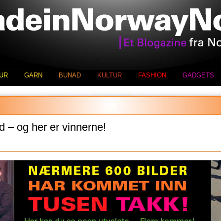
UR
GARN
BUNAD
KULTUR
FASHION
GADGETS
d – og her er vinnerne!