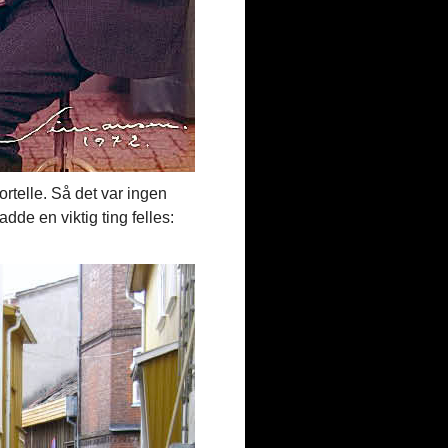
ortelle. Så det var ingen
dde en viktig ting felles: