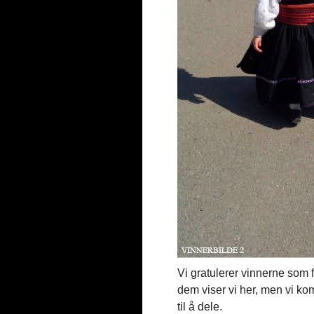
Vi gratulerer vinnerne som f
dem viser vi her, men vi komm
til å dele.