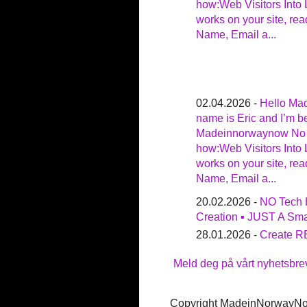
how:Web Visitors Into 
works on your site, rea
Name, Email a...
02.04.2026 -
Hello Ma
name is Eric and I’m be
Madeinnorwaynow No t
how:Web Visitors Into 
works on your site, rea
Name, Email a...
20.02.2026 -
NO Tech 
Creation ▪ JUST A Smar
28.01.2026 -
Create R
Meld deg på vårt nyhetsbre
Copyright MadeinNorwayN