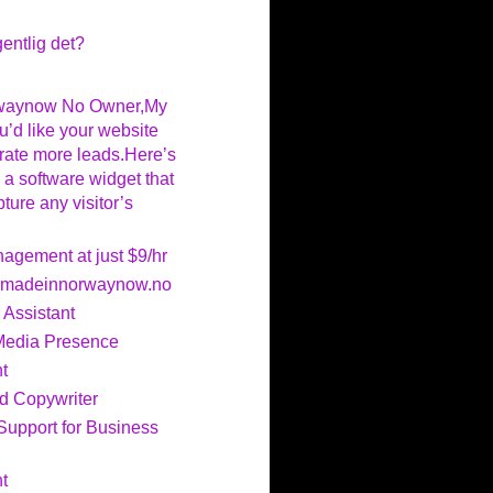
entlig det?
rwaynow No Owner,My
u’d like your website
ate more leads.Here’s
 a software widget that
ture any visitor’s
gement at just $9/hr
r madeinnorwaynow.no
 Assistant
Media Presence
t
nd Copywriter
 Support for Business
t