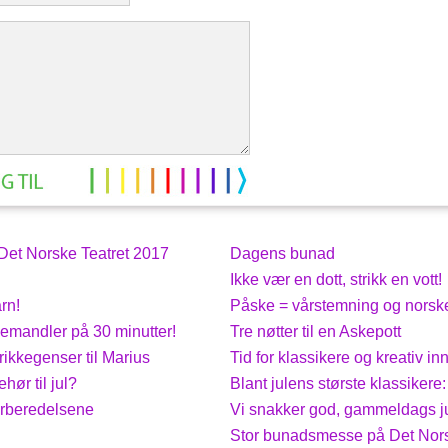
et Norske Teatret 2017
Dagens bunad
Ikke vær en dott, strikk en vott!
rn!
Påske = vårstemning og norsk
emandler på 30 minutter!
Tre nøtter til en Askepott
rikkegenser til Marius
Tid for klassikere og kreativ i
hør til jul?
Blant julens største klassikere
orberedelsene
Vi snakker god, gammeldags j
Stor bunadsmesse på Det Nors