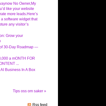
rwaynow No Owner,My
u’d like your website
ate more leads.Here’s
 a software widget that
ture any visitor’s
on: Grow your
h
roof 30-Day Roadmap —
3,000 a mONTH FOR
NTENT ...
AI Business In A Box
Tips oss om saker »
Rss feed