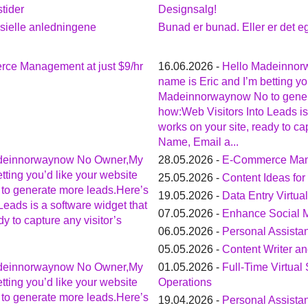
stider
Designsalg!
esielle anledningene
Bunad er bunad. Eller er det eg
ce Management at just $9/hr
16.06.2026 -
Hello Madeinno
name is Eric and I’m betting yo
Madeinnorwaynow No to gener
how:Web Visitors Into Leads is
works on your site, ready to cap
Name, Email a...
deinnorwaynow No Owner,My
28.05.2026 -
E-Commerce Mana
tting you’d like your website
25.05.2026 -
Content Ideas fo
o generate more leads.Here’s
19.05.2026 -
Data Entry Virtual
Leads is a software widget that
07.05.2026 -
Enhance Social 
dy to capture any visitor’s
06.05.2026 -
Personal Assistan
05.05.2026 -
Content Writer a
deinnorwaynow No Owner,My
01.05.2026 -
Full-Time Virtual
tting you’d like your website
Operations
o generate more leads.Here’s
19.04.2026 -
Personal Assistan