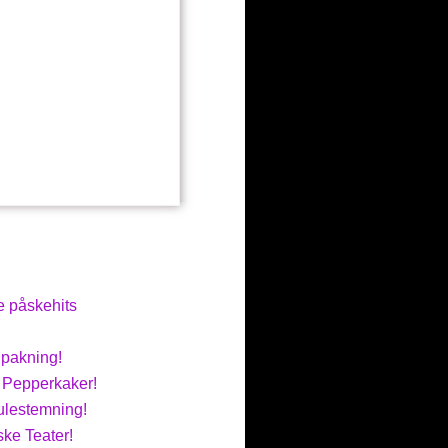
e påskehits
nnpakning!
: Pepperkaker!
ulestemning!
ke Teater!