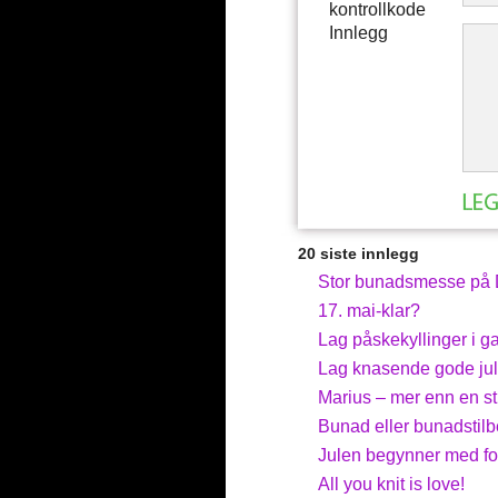
kontrollkode
Innlegg
20 siste innlegg
Stor bunadsmesse på D
17. mai-klar?
Lag påskekyllinger i ga
Lag knasende gode jul
Marius – mer enn en st
Bunad eller bunadstilbe
Julen begynner med f
All you knit is love!