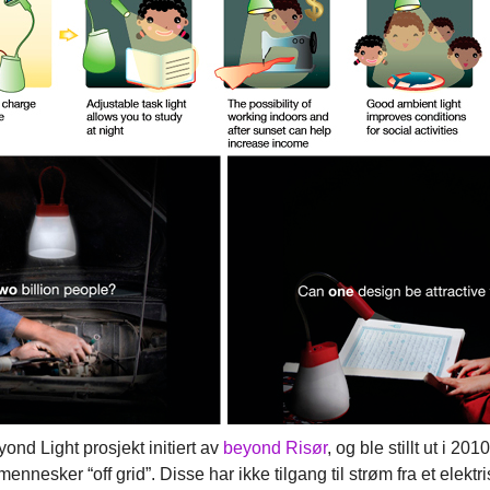
yond Light prosjekt initiert av
beyond Risør
, og ble stillt ut i 2
mennesker “off grid”. Disse har ikke tilgang til strøm fra et elektri