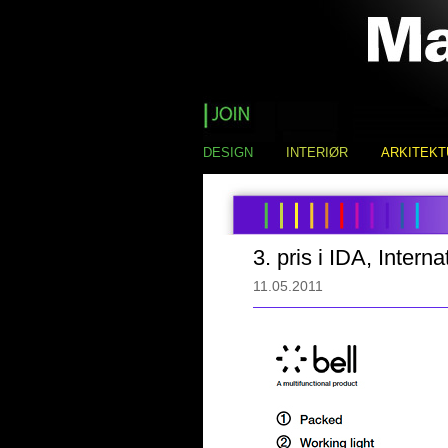
DESIGN
INTERIØR
ARKITEKT
3. pris i IDA, Inter
11.05.2011