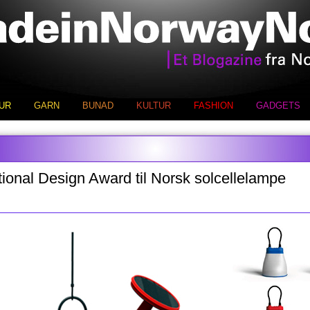
UR
GARN
BUNAD
KULTUR
FASHION
GADGETS
national Design Award til Norsk solcellelampe