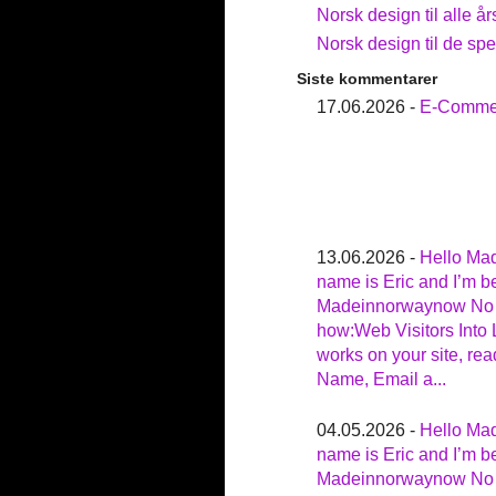
Norsk design til alle år
Norsk design til de sp
Siste kommentarer
17.06.2026 -
E-Commer
13.06.2026 -
Hello Ma
name is Eric and I’m be
Madeinnorwaynow No t
how:Web Visitors Into 
works on your site, rea
Name, Email a...
04.05.2026 -
Hello Ma
name is Eric and I’m be
Madeinnorwaynow No t