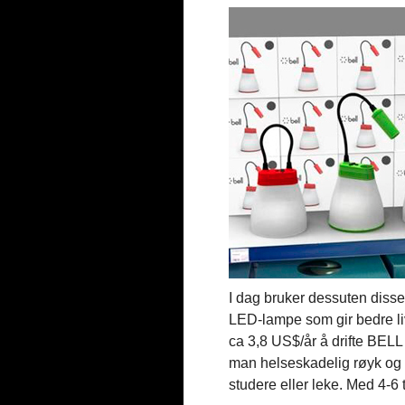
I dag bruker dessuten disse
LED-lampe som gir bedre livs
ca 3,8 US$/år å drifte BELL (
man helseskadelig røyk og os
studere eller leke. Med 4-6