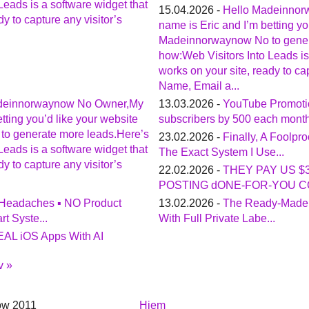
Leads is a software widget that
15.04.2026 -
Hello Madeinno
dy to capture any visitor’s
name is Eric and I’m betting yo
Madeinnorwaynow No to gener
how:Web Visitors Into Leads is
works on your site, ready to cap
Name, Email a...
deinnorwaynow No Owner,My
13.03.2026 -
YouTube Promoti
tting you’d like your website
subscribers by 500 each mont
o generate more leads.Here’s
23.02.2026 -
Finally, A Foolp
Leads is a software widget that
The Exact System I Use...
dy to capture any visitor’s
22.02.2026 -
THEY PAY US $
POSTING dONE-FOR-YOU CO
Headaches ▪ NO Product
13.02.2026 -
The Ready-Made 
t Syste...
With Full Private Labe...
EAL iOS Apps With AI
v »
ow 2011
Hjem