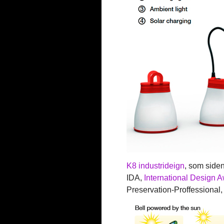
K8 industrideign
, som siden
IDA,
International Design
Preservation-Proffessional,