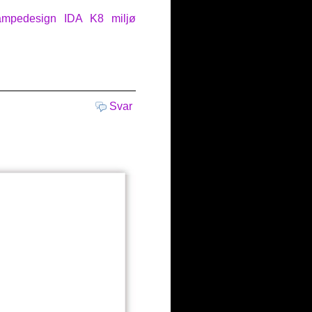
ampedesign
IDA
K8
miljø
Svar