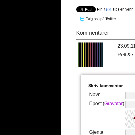
Pin It
Tips en venn
Følg oss på Twitter
Kommentarer
23.09.1
Rett & sl
Skriv kommentar
Navn
Epost (
Gravatar
)
Gjenta