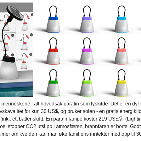
 menneskene i all hovedsak parafin som lyskilde. Det er en dyr o
kavalitet for kun 30 US$, og bruker solen - en gratis energikilde
inkl. ett batteriskift). En parafinlampe koster 219 US$/år (Lighting
, stopper CO2 utslipp i atmosfæren, brannfaren er borte. Godt lys
 timer om kvelden kan man øke familiens inntekter med opp til 3