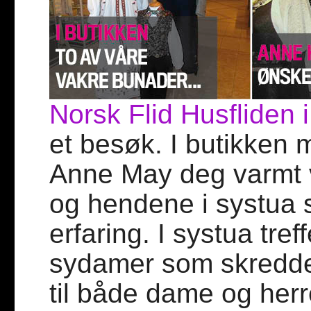
Norsk Flid Husfliden 
et besøk. I butikken
Anne May deg varmt 
og hendene i systua s
erfaring. I systua tre
sydamer som skredd
til både dame og herr