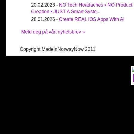
20.02.2026 -
NO Tech Headaches ▪ NO Product
Creation ▪ JUST A Smart Syste...
28.01.2026 -
Create REAL iOS Apps With AI
Meld deg på vårt nyhetsbrev »
Copyright MadeinNorwayNow 2011