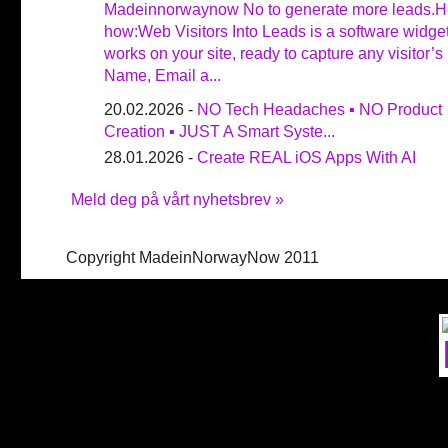
Madeinnorwaynow No to generate more leads.H
how:Web Visitors Into Leads is a software widget
works on your site, ready to capture any visitor’s
Name, Email a...
20.02.2026 -
NO Tech Headaches ▪ NO Product
Creation ▪ JUST A Smart Syste...
28.01.2026 -
Create REAL iOS Apps With AI
Meld deg på vårt nyhetsbrev »
Copyright MadeinNorwayNow 2011