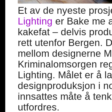
Et av de nyeste pros
Lighting
er Bake me a
kakefat – delvis produ
rett utenfor Bergen. 
mellom designerne M
Kriminalomsorgen reg
Lighting. Målet er å l
designproduksjon i no
innsattes måte å ten
utfordres.