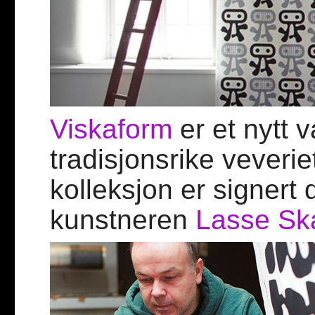
Viskaform
er et nytt 
tradisjonsrike veveri
kolleksjon er signert
kunstneren
Lasse Sk