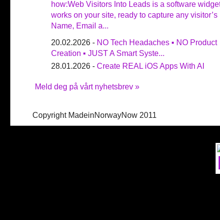
how:Web Visitors Into Leads is a software widget
works on your site, ready to capture any visitor’s
Name, Email a...
20.02.2026 -
NO Tech Headaches ▪ NO Product
Creation ▪ JUST A Smart Syste...
28.01.2026 -
Create REAL iOS Apps With AI
Meld deg på vårt nyhetsbrev »
Copyright MadeinNorwayNow 2011