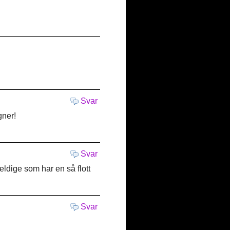
Svar
gner!
Svar
eldige som har en så flott
Svar