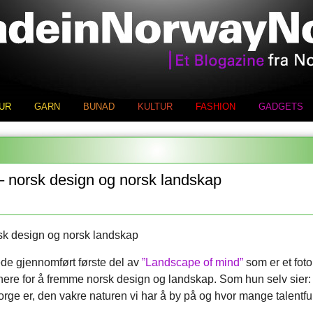
UR
GARN
BUNAD
KULTUR
FASHION
GADGETS
 norsk design og norsk landskap
rede gjennomført første del av
”Landscape of mind”
som er et foto
ere for å fremme norsk design og landskap. Som hun selv sier:
Norge er, den vakre naturen vi har å by på og hvor mange talentf