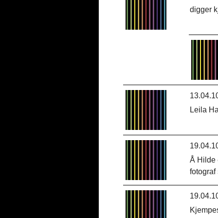
digger kj
13.04.1
Leila Ha
19.04.1
Å Hilde 
fotograf
19.04.1
Kjempes