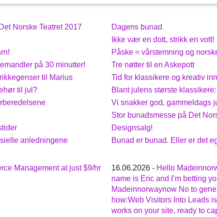
et Norske Teatret 2017
Dagens bunad
Ikke vær en dott, strikk en vott!
rn!
Påske = vårstemning og norsk
emandler på 30 minutter!
Tre nøtter til en Askepott
rikkegenser til Marius
Tid for klassikere og kreativ i
hør til jul?
Blant julens største klassikere
orberedelsene
Vi snakker god, gammeldags j
Stor bunadsmesse på Det Nors
stider
Designsalg!
esielle anledningene
Bunad er bunad. Eller er det eg
ce Management at just $9/hr
16.06.2026 -
Hello Madeinno
name is Eric and I’m betting yo
Madeinnorwaynow No to gener
how:Web Visitors Into Leads is
works on your site, ready to cap