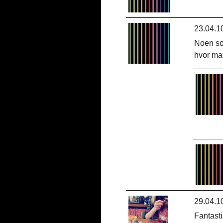
23.04.1
Noen so
hvor ma
29.04.1
Fantasti