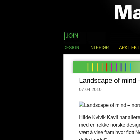
DESIGN
INTERIØR
ARKITEKT
Landscape of mind –
07.04.2010
Hilde Kvivik Kavli har alle
med en rekke norske design
vært å vise fram hvor flott 
dette landet”.