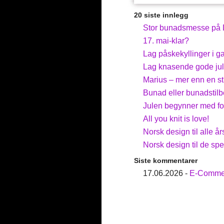
20 siste innlegg
Stor bunadsmesse på D
17. mai-klar?
Lag påskekyllinger i ga
Lag knasende gode jul
Marius – mer enn en st
Bunad eller bunadstilbe
Julen begynner med f
All you knit is love!
Norsk design til alle år
Norsk design til de sp
Siste kommentarer
17.06.2026 -
E-Commer