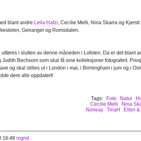
 med blant andre
Leila Hafzi
, Cecilie Melli, Nina Skarra og Kjersti
rekestolen, Geiranger og Romsdalen.
l utføres i slutten av denne måneden i Lofoten. Da er det blant
Judith Bechsom som skal få sine kolleksjoner fotografert. Prosj
e og skal stilles ut i London i mai, i Birmingham i juni og i Oslo 
holde dere alle oppdatert!
Tags:
Foto
Natur
Hi
Cecilie Melli
Nina Ska
Norway
TinaH
Elton &
0 16:48
ingrid