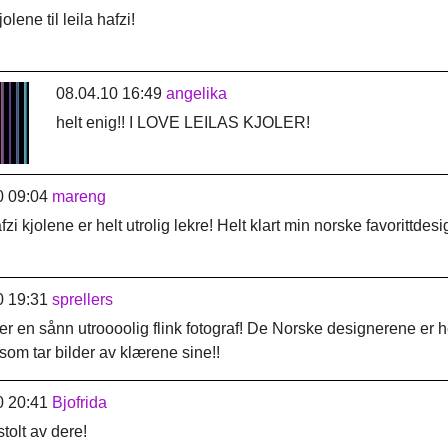
olene til leila hafzi!
08.04.10 16:49
angelika
helt enig!! I LOVE LEILAS KJOLER!
0 09:04
mareng
fzi kjolene er helt utrolig lekre! Helt klart min norske favorittdesi
0 19:31
sprellers
er en sånn utroooolig flink fotograf! De Norske designerene er h
 som tar bilder av klærene sine!!
0 20:41
Bjofrida
tolt av dere!