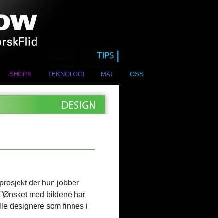
SHOPS
TEKNOLOGI
MAT
OSS
prosjekt der hun jobber
 ”Ønsket med bildene har
ulle designere som finnes i