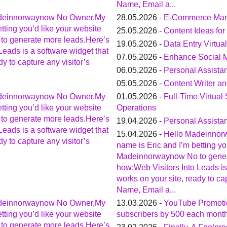
Name, Email a...
deinnorwaynow No Owner,My
28.05.2026 -
E-Commerce Mana
tting you’d like your website
25.05.2026 -
Content Ideas fo
o generate more leads.Here’s
19.05.2026 -
Data Entry Virtual
Leads is a software widget that
07.05.2026 -
Enhance Social 
dy to capture any visitor’s
06.05.2026 -
Personal Assistan
05.05.2026 -
Content Writer a
deinnorwaynow No Owner,My
01.05.2026 -
Full-Time Virtual
tting you’d like your website
Operations
o generate more leads.Here’s
19.04.2026 -
Personal Assistan
Leads is a software widget that
15.04.2026 -
Hello Madeinno
dy to capture any visitor’s
name is Eric and I’m betting yo
Madeinnorwaynow No to gener
how:Web Visitors Into Leads is
works on your site, ready to cap
Name, Email a...
deinnorwaynow No Owner,My
13.03.2026 -
YouTube Promoti
tting you’d like your website
subscribers by 500 each mont
o generate more leads.Here’s