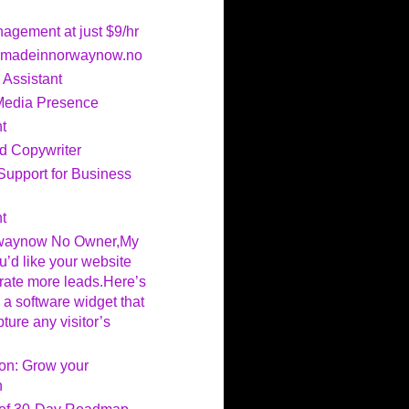
gement at just $9/hr
r madeinnorwaynow.no
 Assistant
Media Presence
t
nd Copywriter
 Support for Business
t
rwaynow No Owner,My
u’d like your website
ate more leads.Here’s
 a software widget that
ture any visitor’s
on: Grow your
h