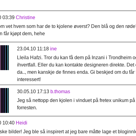
0 03:39
Christine
m vet hvem som har de to kjolene øverst? Den blå og den røde? 
n får kjøpt dem, hehe
23.04.10 11:18
ine
Lleila Hafzi. Tror du kan få dem på Inzani i Trondheim
ihvertfall. Eller du kan kontakte designeren direkte. Det e
da.., men kanskje de finnes enda. Gi beskjed om du får t
interessert!
30.05.10 17:13
b.thomas
Jeg så nettopp den kjolen i vinduet på fretex unikum p
forresten.
0 10:40
Heidi
ske bilder! Jeg ble så inspirert at jeg bare måtte lage et bloginn