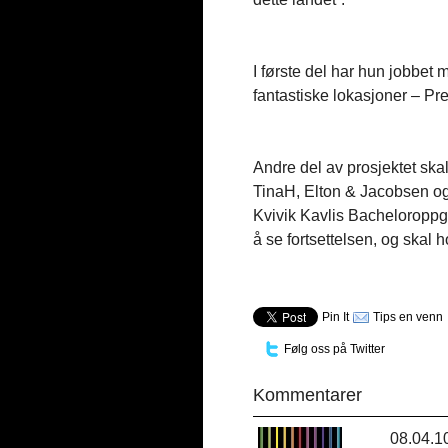
I første del har hun jobbet
fantastiske lokasjoner – P
Andre del av prosjektet ska
TinaH, Elton & Jacobsen og 
Kvivik Kavlis Bacheloroppgav
å se fortsettelsen, og skal 
Pin It
Tips en venn
Følg oss på Twitter
Kommentarer
08.04.1