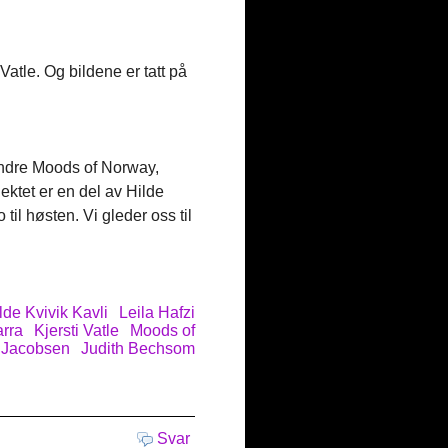
 Vatle. Og bildene er tatt på
 andre Moods of Norway,
ektet er en del av Hilde
til høsten. Vi gleder oss til
lde Kvivik Kavli
Leila Hafzi
rra
Kjersti Vatle
Moods of
 Jacobsen
Judith Bechsom
Svar