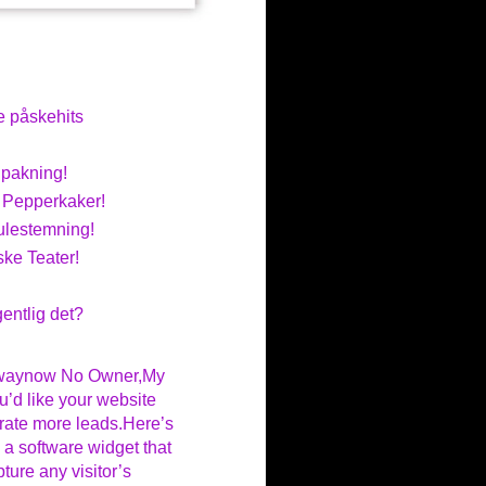
e påskehits
nnpakning!
: Pepperkaker!
ulestemning!
ke Teater!
entlig det?
rwaynow No Owner,My
u’d like your website
ate more leads.Here’s
 a software widget that
ture any visitor’s