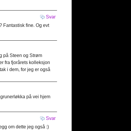
Svar
Fantastisk fine. Og evt
 og på Steen og Strøm
r fra fjorårets kolleksjon
ak i dem, for jeg er også
å grunerløkka på vei hjem
Svar
legg om dette jeg også :)