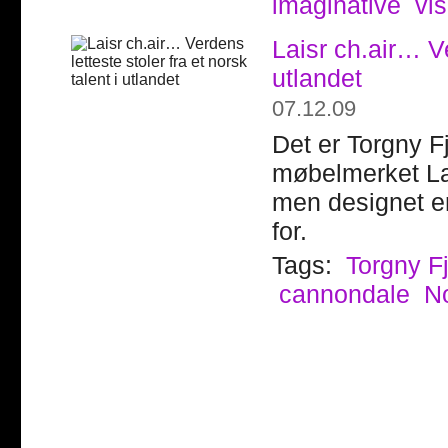
imaginative
vis
Laisr ch.air… Ve
utlandet
07.12.09
Det er Torgny F
møbelmerket Lasi
men designet er
for.
Tags:
Torgny F
cannondale
N