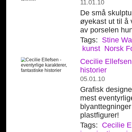
11.01.10
De små skulptur
øyekast ut til å
av porselen hun
Tags:
Stine Wa
kunst
Norsk F
Cecilie Ellefsen
historier
05.01.10
Grafisk designer
mest eventyrlige
blyanttegninger
plastfigurer!
Tags:
Cecilie E