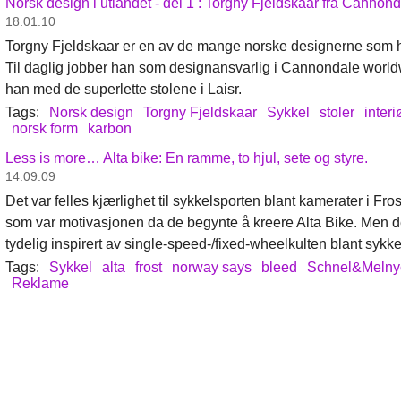
Norsk design i utlandet - del 1 : Torgny Fjeldskaar fra Cannond
18.01.10
Torgny Fjeldskaar er en av de mange norske designerne som har 
Til daglig jobber han som designansvarlig i Cannondale worldw
han med de superlette stolene i Laisr.
Tags:
Norsk design
Torgny Fjeldskaar
Sykkel
stoler
interi
norsk form
karbon
Less is more… Alta bike: En ramme, to hjul, sete og styre.
14.09.09
Det var felles kjærlighet til sykkelsporten blant kamerater i F
som var motivasjonen da de begynte å kreere Alta Bike. Men d
tydelig inspirert av single-speed-/fixed-wheelkulten blant sykke
Tags:
Sykkel
alta
frost
norway says
bleed
Schnel&Melny
Reklame