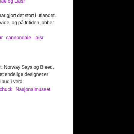
ale og Laisr
gjort det stort i utlandet.
ide, og på fritiden jobber
ør
cannondale
laisr
rost, Norway Says og Bleed,
et endelige designet er
lbud i verd
chuck
Nasjonalmuseet