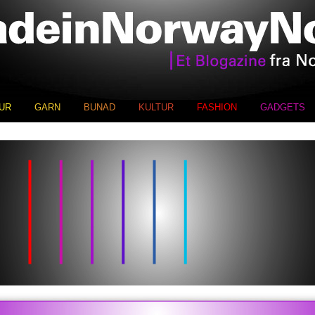
UR
GARN
BUNAD
KULTUR
FASHION
GADGETS