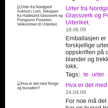
Urter fra Nordg
Glassverk og P
Urteriket.
18.06.09
Emballasjen er
forskjellige urt
oppskriften på 
blander og trekk
lokk.
Tags:
te
urter
Hva er det med
24.04.09
For noe må det 
har en bunad h