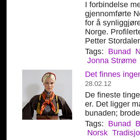
I forbindelse m
gjennomførte No
for å synliggjør
Norge. Profiler
Petter Stordale
Tags:
Bunad
N
Jonna Strøme
Det finnes inge
28.02.12
De fineste tinge
er. Det ligger 
bunaden; broder
Tags:
Bunad
Norsk
Tradisj