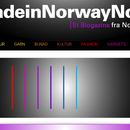
UR
GARN
BUNAD
KULTUR
FASHION
GADGETS