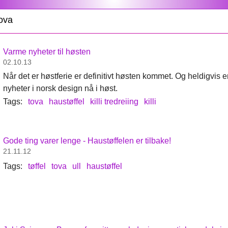
ova
Varme nyheter til høsten
02.10.13
Når det er høstferie er definitivt høsten kommet. Og heldigvi
nyheter i norsk design nå i høst.
Tags:
tova
haustøffel
killi tredreiing
killi
Gode ting varer lenge - Haustøffelen er tilbake!
21.11.12
Tags:
tøffel
tova
ull
haustøffel