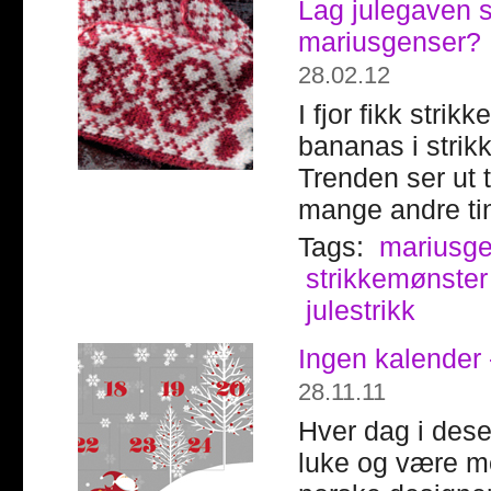
Lag julegaven 
mariusgenser?
28.02.12
I fjor fikk stri
bananas i strik
Trenden ser ut t
mange andre tin
Tags:
mariusg
strikkemønster
julestrikk
Ingen kalender -
28.11.11
Hver dag i dese
luke og være me