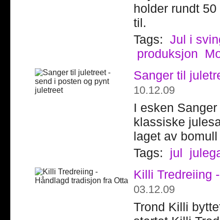
holder rundt 50
til.
Tags:
Jul i svi
produksjon
Mo
Sanger til julet
10.12.09
I esken Sanger t
klassiske jules
laget av bomull 
Tags:
jul
juleg
Killi Tredreiing
03.12.09
Trond Killi byt