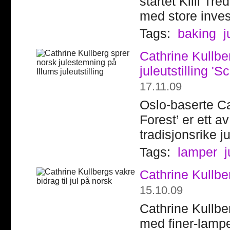
startet Killi Tr
med store inves
Tags:
baking
j
Cathrine Kullbe
juleutstilling '
17.11.09
Oslo-baserte Ca
Forest’ er ett 
tradisjonsrike ju
Tags:
lamper
j
Cathrine Kullber
15.10.09
Cathrine Kullber
med finer-lampe