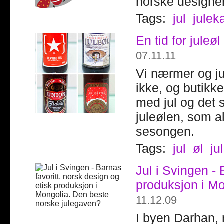
norske designe
Tags:
jul
julek
En tid for juleø
07.11.11
Vi nærmer og jul
ikke, og butikk
med jul og det s
juleølen, som al
sesongen.
Tags:
jul
øl
ju
Jul i Svingen - 
produksjon i M
11.12.09
I byen Darhan, 