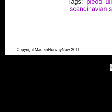
Tags:
pledd
ul
scandinavian s
Copyright MadeinNorwayNow 2011