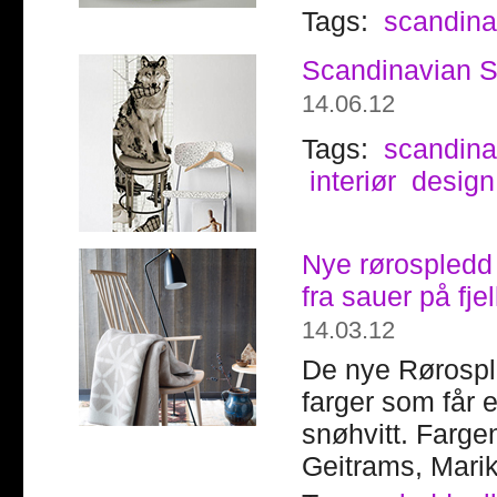
Tags:
scandina
Scandinavian Su
14.06.12
Tags:
scandina
interiør
design
Nye rørospledd –
fra sauer på fjel
14.03.12
De nye Rørosple
farger som får e
snøhvitt. Farge
Geitrams, Mari