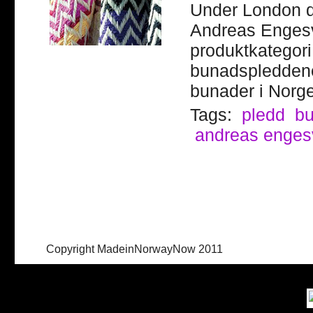
Under London de
Andreas Engesv
produktkategori
bunadspleddene 
bunader i Norg
Tags:
pledd
b
andreas enges
Copyright MadeinNorwayNow 2011