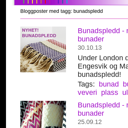
Bloggposter med tagg: bunadspledd
Bunadspledd - m
bunader
30.10.13
Under London de
Engesvik og Man
bunadspledd!
Tags:
bunad
b
veveri
plass
ul
Bunadspledd - m
bunader
25.09.12