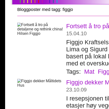
Bloggposter med tagg: figgjo
Fortsett å tro p
15.04.10
Figgjo Kraftsel
Lima og Sigurd 
basert på lokal 
med et oversku
Tags:
Mat
Fig
Figgjo dekker M
23.10.09
I resepsjonen ti
etasjer høy veg