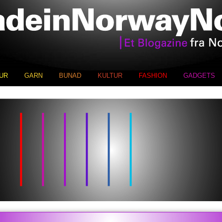
UR
GARN
BUNAD
KULTUR
FASHION
GADGETS