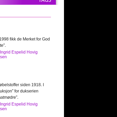
 1998 fikk de Merket for God
te”.
Ingrid Espelid Hovig
sen
øbelstoffer siden 1918. I
uksjon” for dukserien
matmødre”.
Ingrid Espelid Hovig
sen