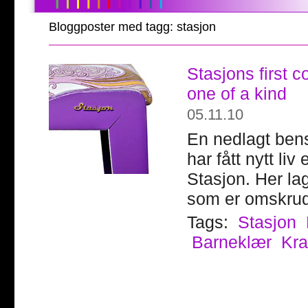
Bloggposter med tagg: stasjon
Stasjons first c
one of a kind
05.11.10
En nedlagt ben
har fått nytt li
Stasjon. Her la
som er omskrud
Tags:
Stasjon
Barneklær
Kr