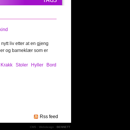
 kind
tt liv etter at en gjeng
ler og barneklær som er
Krakk
Stoler
Hyller
Bord
Rss feed
CMS
:
Webdesign
:
BENNETT