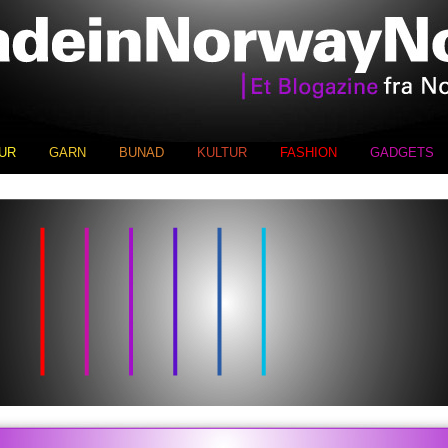
UR
GARN
BUNAD
KULTUR
FASHION
GADGETS