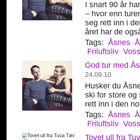
I snart 90 år h
– hvor enn ture
seg rett inn i d
året har de også
Tags:
Åsnes
Å
Friluftsliv
Vos
God tur med Ås
24.09.10
Husker du Åsnes
ski for store o
rett inn i den no
Tags:
Åsnes
Å
Friluftsliv
Vos
Tovet ull fra Tu