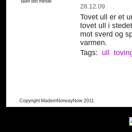
28.12.09
Tovet ull er et 
tovet ull i sted
mot sverd og sp
varmen.
Tags:
ull
tovin
Copyright MadeinNorwayNow 2011