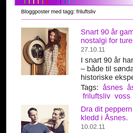
Bloggposter med tagg: friluftsliv
Snart 90 år gam
nostalgi for ture
27.10.11
I snart 90 år h
– både til sønd
historiske eksp
Tags:
åsnes
å
friluftsliv
voss
Dra dit peppern 
kledd i Åsnes.
10.02.11