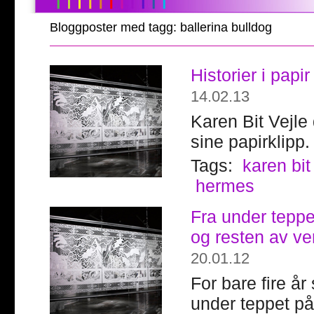
Bloggposter med tagg: ballerina bulldog
Historier i papir
14.02.13
Karen Bit Vejle
sine papirklipp.
Tags:
karen bit
hermes
Fra under teppe
og resten av ve
20.01.12
For bare fire år
under teppet på