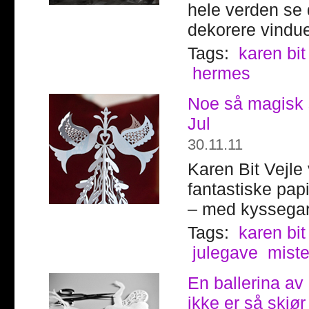
hele verden se 
dekorere vindu
Tags:
karen bit
hermes
Noe så magisk s
Jul
30.11.11
Karen Bit Vejle 
fantastiske papi
– med kyssegar
Tags:
karen bit
julegave
miste
En ballerina av 
ikke er så skjø