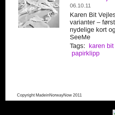
06.10.11
Karen Bit Vejle
varianter – førs
nydelige kort o
SeeMe
Tags:
karen bit
papirklipp
Copyright MadeinNorwayNow 2011