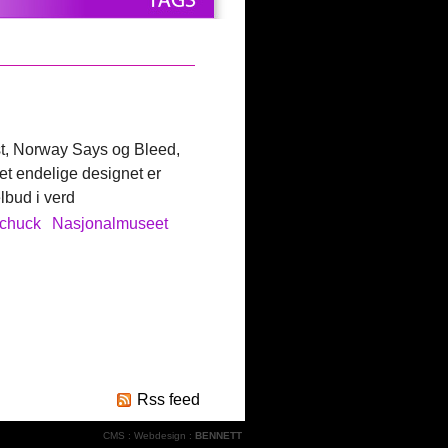
rost, Norway Says og Bleed,
et endelige designet er
lbud i verd
chuck
Nasjonalmuseet
Rss feed
CMS
:
Webdesign
:
BENNETT