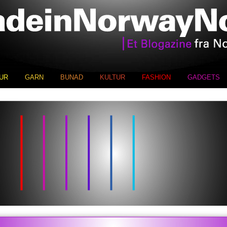
UR
GARN
BUNAD
KULTUR
FASHION
GADGETS