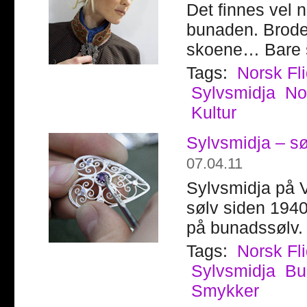
Det finnes vel 
bunaden. Broder
skoene… Bare sø
Tags:
Norsk Fl
Sylvsmidja
No
Kultur
Sylvsmidja – sø
07.04.11
Sylvsmidja på V
sølv siden 1940
på bunadssølv.
Tags:
Norsk Fl
Sylvsmidja
Bu
Smykker