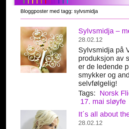
Bloggposter med tagg: sylvsmidja
Sylvsmidja – me
28.02.12
Sylvsmidja på 
produksjon av s
er de ledende 
smykker og andre
selvfølgelig!
Tags:
Norsk Fl
17. mai sløyfe
It´s all about t
28.02.12