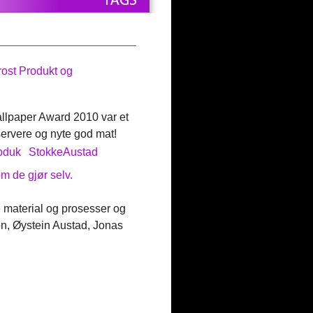
rost Produkt og
allpaper Award 2010 var et
servere og nyte god mat!
oduk
StokkeAustad
m de gjør selv.
 material og prosesser og
n, Øystein Austad, Jonas