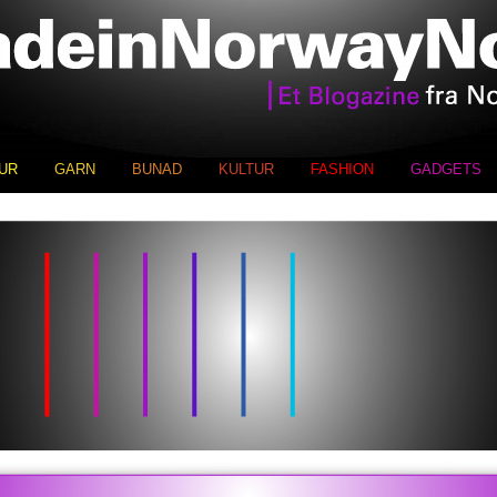
UR
GARN
BUNAD
KULTUR
FASHION
GADGETS