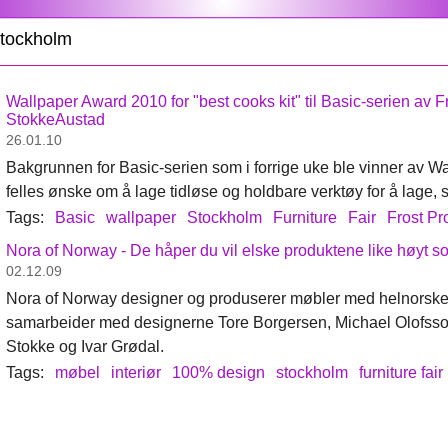
stockholm
Wallpaper Award 2010 for "best cooks kit" til Basic-serien av F
StokkeAustad
26.01.10
Bakgrunnen for Basic-serien som i forrige uke ble vinner av W
felles ønske om å lage tidløse og holdbare verktøy for å lage, 
Tags:
Basic
wallpaper
Stockholm
Furniture
Fair
Frost Pr
Nora of Norway - De håper du vil elske produktene like høyt so
02.12.09
Nora of Norway designer og produserer møbler med helnorske
samarbeider med designerne Tore Borgersen, Michael Olofsso
Stokke og Ivar Grødal.
Tags:
møbel
interiør
100% design
stockholm
furniture fair