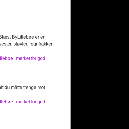
 Blæst ByLillebøe er en
ester, støvler, regnfrakker
illebøe
merket for god
lt du måtte trenge mot
illebøe
merket for god