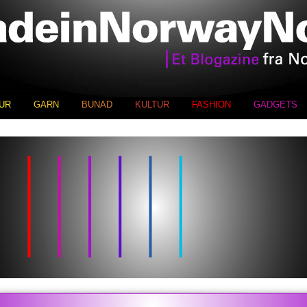
UR
GARN
BUNAD
KULTUR
FASHION
GADGETS