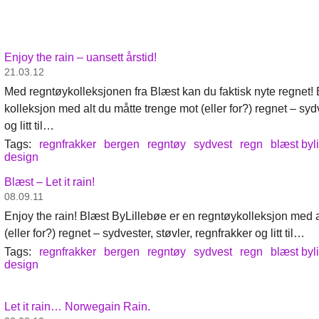
Enjoy the rain – uansett årstid!
21.03.12
Med regntøykolleksjonen fra Blæst kan du faktisk nyte regnet!
kolleksjon med alt du måtte trenge mot (eller for?) regnet – sydv
og litt til…
Tags:
regnfrakker
bergen
regntøy
sydvest
regn
blæst byl
design
Blæst – Let it rain!
08.09.11
Enjoy the rain! Blæst ByLillebøe er en regntøykolleksjon med a
(eller for?) regnet – sydvester, støvler, regnfrakker og litt til…
Tags:
regnfrakker
bergen
regntøy
sydvest
regn
blæst byl
design
Let it rain… Norwegain Rain.