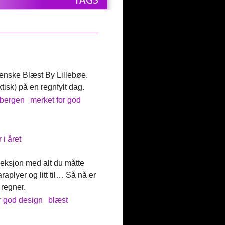
genske Blæst By Lillebøe.
ktisk) på en regnfylt dag.
bergen
merket for god
 i året
leksjon med alt du måtte
raplyer og litt til… Så nå er
 regner.
r god design
blæst