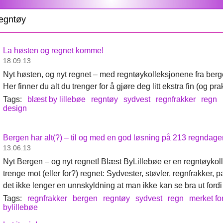
regntøy
La høsten og regnet komme!
18.09.13
Nyt høsten, og nyt regnet – med regntøykolleksjonene fra ber
Her finner du alt du trenger for å gjøre deg litt ekstra fin (og pra
Tags:
blæst by lillebøe
regntøy
sydvest
regnfrakker
regn
design
Bergen har alt(?) – til og med en god løsning på 213 regndager
13.06.13
Nyt Bergen – og nyt regnet! Blæst ByLillebøe er en regntøykol
trenge mot (eller for?) regnet: Sydvester, støvler, regnfrakker, pa
det ikke lenger en unnskyldning at man ikke kan se bra ut fordi
Tags:
regnfrakker
bergen
regntøy
sydvest
regn
merket fo
bylillebøe