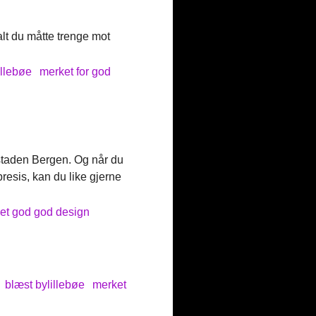
lt du måtte trenge mot
illebøe
merket for god
dstaden Bergen. Og når du
presis, kan du like gjerne
et god god design
blæst bylillebøe
merket