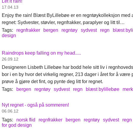
Let it rain!
17.04.13
Enjoy the rain! Blæst ByLillebøe er en regntøykolleksjon med a
regnet: Sydvester, støvler, regnfrakker, paraplyer og litt til…
Tags:
regnfrakker
bergen
regntøy
sydvest
regn
blæst byl
design
Raindrops keep falling on my head.....
26.09.12
Designeren Lisbeth Lillebøe har bodd hele sitt liv i regnhove
bor i en by hvor det virkelig regner, 213 dager i året for å være 
prøve å gjøre det fint, og pynte deg litt for regnet.
Tags:
bergen
regntøy
sydvest
regn
blæst bylillebøe
merk
Nyt regnet - også på sommeren!
06.06.12
Tags:
norsk flid
regnfrakker
bergen
regntøy
sydvest
regn
for god design