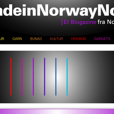
UR
GARN
BUNAD
KULTUR
FASHION
GADGETS