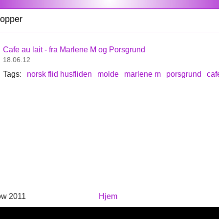
kopper
Cafe au lait - fra Marlene M og Porsgrund
18.06.12
Tags:
norsk flid husfliden
molde
marlene m
porsgrund
caf
ow 2011
Hjem