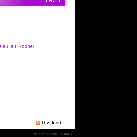
e au lait
kopper
Rss feed
CMS
:
Webdesign
:
BENNETT