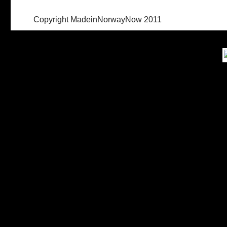
Copyright MadeinNorwayNow 2011