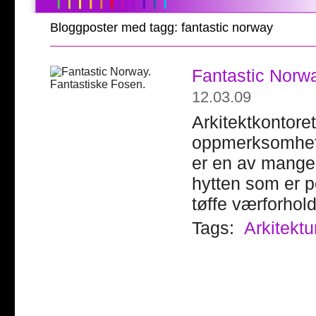
Bloggposter med tagg: fantastic norway
Fantastic Norwa
12.03.09
Arkitektkontore
oppmerksomhet 
er en av mange 
hytten som er p
tøffe værforhol
Tags:
Arkitektu