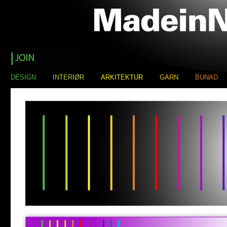
DESIGN
INTERIØR
ARKITEKTUR
GARN
BUNAD