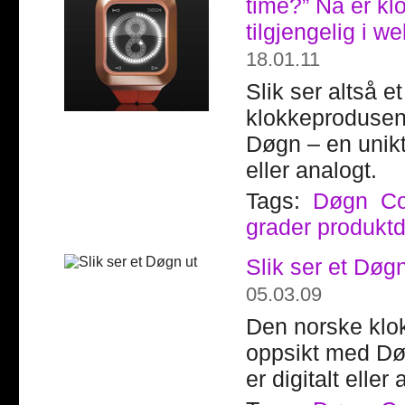
time?” Nå er kl
tilgjengelig i w
18.01.11
Slik ser altså 
klokkeprodusen
Døgn – en unikt
eller analogt.
Tags:
Døgn
Co
grader produkt
Slik ser et Døgn
05.03.09
Den norske klo
oppsikt med Dø
er digitalt eller