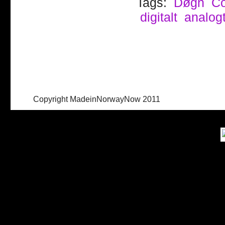
Tags:
Døgn
C
digitalt
analog
Copyright MadeinNorwayNow 2011