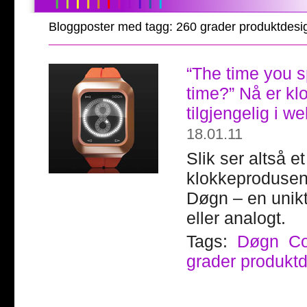
Bloggposter med tagg: 260 grader produktdesi
“The time you s
time?” Nå er kl
tilgjengelig i w
18.01.11
Slik ser altså 
klokkeprodusen
Døgn – en unikt
eller analogt.
Tags:
Døgn
Co
grader produkt