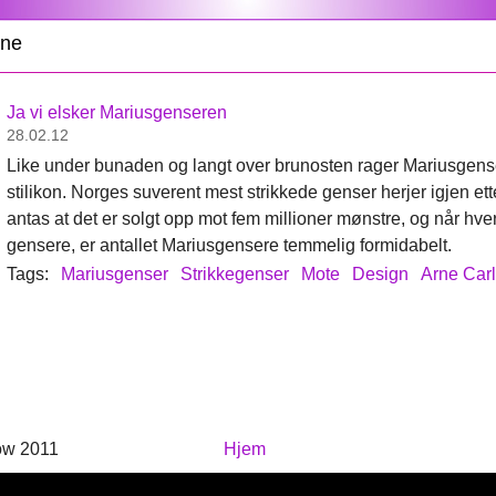
ine
Ja vi elsker Mariusgenseren
28.02.12
Like under bunaden og langt over brunosten rager Mariusgens
stilikon. Norges suverent mest strikkede genser herjer igjen ette
antas at det er solgt opp mot fem millioner mønstre, og når hvert
gensere, er antallet Mariusgensere temmelig formidabelt.
Tags:
Mariusgenser
Strikkegenser
Mote
Design
Arne Car
ow 2011
Hjem