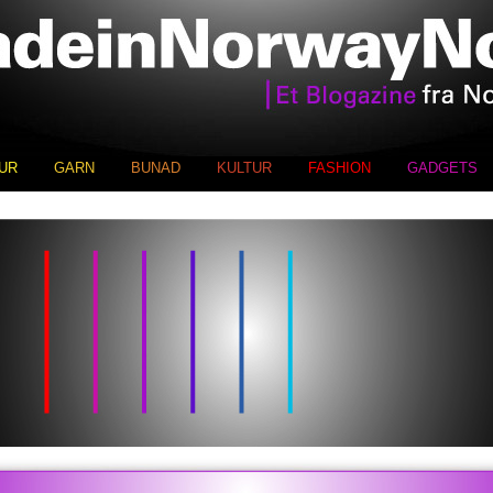
UR
GARN
BUNAD
KULTUR
FASHION
GADGETS