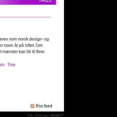
eren som norsk design- og
r noen år på loftet. Det
 mønster kan bli til flere
los
Tine
Rss feed
CMS
:
Webdesign
:
BENNETT