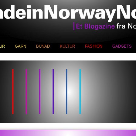
UR
GARN
BUNAD
KULTUR
FASHION
GADGETS