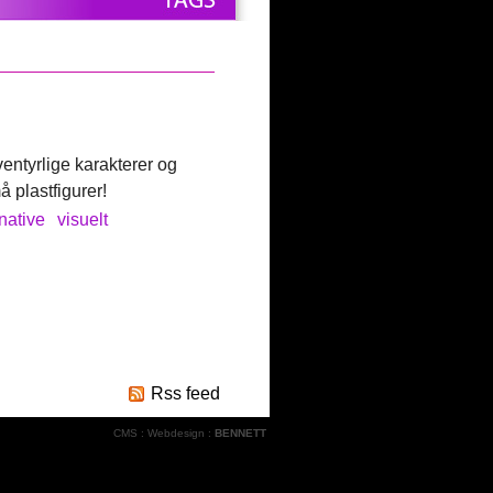
ventyrlige karakterer og
å plastfigurer!
native
visuelt
Rss feed
CMS
:
Webdesign
:
BENNETT