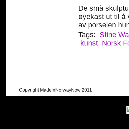
De små skulptur
øyekast ut til å
av porselen hun
Tags:
Stine Wa
kunst
Norsk F
Copyright MadeinNorwayNow 2011