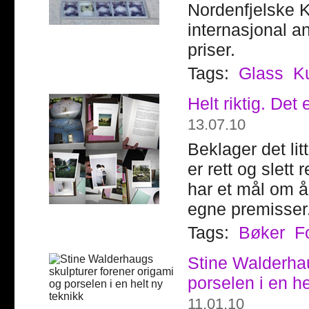
Nordenfjelske K
internasjonal a
priser.
Tags:
Glass
K
Helt riktig. Det 
13.07.10
Beklager det lit
er rett og slett r
har et mål om å
egne premisser
Tags:
Bøker
F
Stine Walderhau
porselen i en he
11.01.10