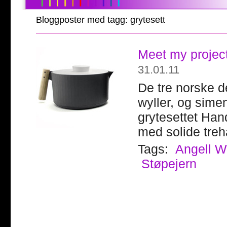
Bloggposter med tagg: grytesett
Meet my projec
31.01.11
De tre norske d
wyller, og sime
grytesettet Ha
med solide treh
Tags:
Angell W
Støpejern