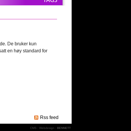
rade. De bruker kun
att en høy standard for
Rss feed
CMS
:
Webdesign
:
BENNETT