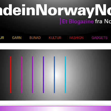
UR
GARN
BUNAD
KULTUR
FASHION
GADGETS