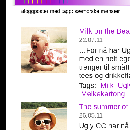
Bloggposter med tagg: særnorske mønster
Milk on the Be
22.07.11
…For nå har Ug
med en helt ege
trenger til småt
tees og drikkefl
Tags:
Milk
Ugl
Melkekartong
The summer of 
26.05.11
Ugly CC har nå