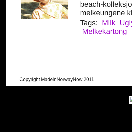
beach-kolleksjo
melkeungene kla
Tags:
Milk
Ugl
Melkekartong
Copyright MadeinNorwayNow 2011