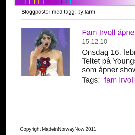
Bloggposter med tagg: by:larm
Fam Irvoll åpn
15.12.10
Onsdag 16. febru
Teltet på Young
som åpner show
Tags:
fam irvol
Copyright MadeinNorwayNow 2011