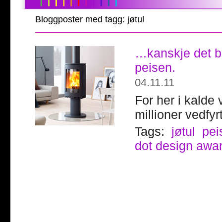
Bloggposter med tagg: jøtul
…kanskje det be
peisen.
04.11.11
For her i kalde
millioner vedfyrt
Tags:
jøtul
pei
dot design awa